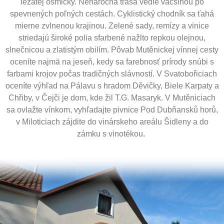
ležatej osmičky. Nenáročná trasa vedie väčšinou po
spevnených poľných cestách. Cyklistický chodník sa ťahá
mierne zvlnenou krajinou. Zelené sady, remízy a vinice
striedajú široké polia sfarbené nažlto repkou olejnou,
slnečnicou a zlatistým obilím. Pôvab Mutěnickej vínnej cesty
oceníte najmä na jeseň, kedy sa farebnosť prírody snúbi s
farbami krojov počas tradičných slávností. V Svatobořiciach
oceníte výhľad na Pálavu s hradom Děvičky, Biele Karpaty a
Chřiby, v Čejči je dom, kde žil T.G. Masaryk. V Mutěniciach
sa ovlažte vínkom, vyhľadajte pivnice Pod Dubňansků horů,
v Miloticiach zájdite do vinárskeho areálu Šidleny a do
zámku s vinotékou.