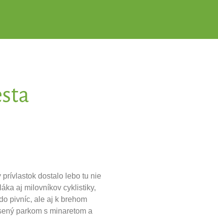
esta
prívlastok dostalo lebo tu nie
ka aj milovníkov cyklistiky,
o pivníc, ale aj k brehom
esený parkom s minaretom a