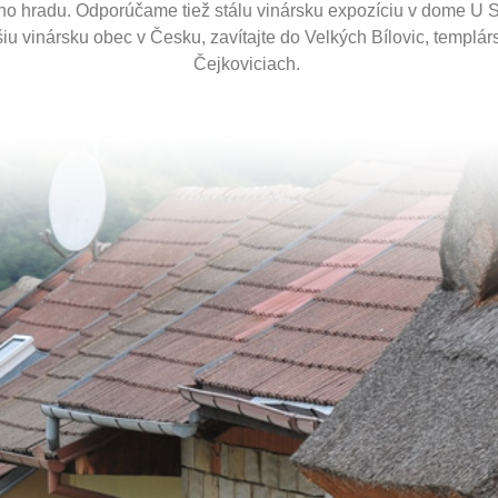
ho hradu. Odporúčame tiež stálu vinársku expozíciu v dome U 
šiu vinársku obec v Česku, zavítajte do Velkých Bílovic, templár
Čejkoviciach.