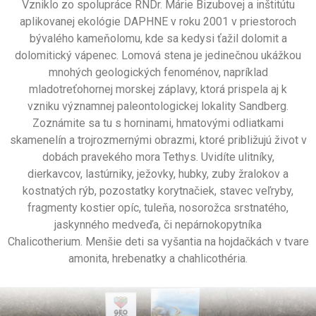
Vzniklo zo spolupráce
RNDr. Márie Bizubovej a inštitútu
aplikovanej ekológie DAPHNE v roku 2001
v priestoroch
bývalého kameňolomu, kde sa kedysi ťažil dolomit a
dolomitický
vápenec.
Lomová stena je jedinečnou ukážkou
mnohých geologických fenoménov,
napríklad
mladotreťohornej morskej záplavy, ktorá prispela aj k
vzniku
významnej paleontologickej lokality Sandberg.
Zoznámite sa tu s horninami,
hmatovými odliatkami
skamenelín a trojrozmernými obrazmi, ktoré približujú
život v
dobách pravekého mora Tethys. Uvidíte ulitníky,
dierkavcov,
lastúrniky, ježovky, hubky, zuby žralokov a
kostnatých rýb, pozostatky
korytnačiek, stavec veľryby,
fragmenty kostier opíc, tuleňa, nosorožca
srstnatého,
jaskynného medveďa, či nepárnokopytníka
Chalicotherium.
Menšie deti sa vyšantia na hojdačkách v tvare
amonita, hrebenatky a
chahlicothéria.