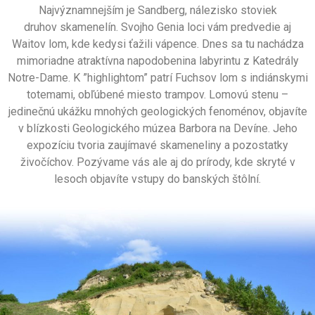
Najvýznamnejším je Sandberg, nálezisko stoviek
druhov
skamenelín. Svojho Genia loci vám predvedie aj
Waitov lom, kde kedysi ťažili
vápence. Dnes sa tu nachádza
mimoriadne atraktívna napodobenina
labyrintu z Katedrály
Notre-Dame. K ”highlightom” patrí Fuchsov lom s
indiánskymi
totemami, obľúbené miesto trampov. Lomovú stenu –
jedinečnú
ukážku mnohých geologických fenoménov, objavíte
v blízkosti Geologického
múzea Barbora na Devíne. Jeho
expozíciu tvoria zaujímavé skameneliny a
pozostatky
živočíchov. Pozývame vás ale aj do prírody, kde skryté v
lesoch
objavíte vstupy do banských štôlní.