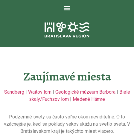
Zaujímavé miesta
Sandberg
|
Waitov lom
|
Geologické múzeum Barbora
|
Biele
skaly/Fuchsov lom
|
Medené Hámre
Podzemné svety sú často voľne okom neviditeľné. O to
vzácnejšie je, keď sa
poklady vekov ukážu na svetlo sveta. V
Bratislavskom kraji je takýchto miest
viacero.