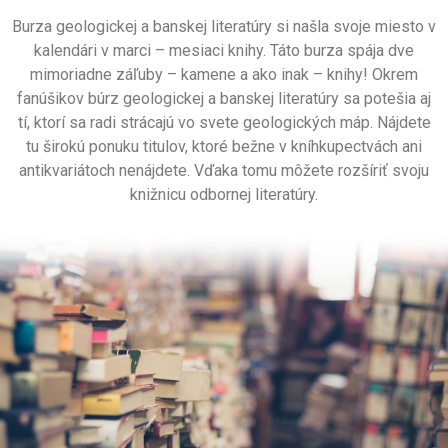
Burza geologickej a banskej literatúry si našla svoje miesto v
kalendári v
marci – mesiaci knihy. Táto burza spája dve
mimoriadne záľuby – kamene
a ako inak – knihy! Okrem
fanúšikov búrz geologickej a banskej literatúry sa
potešia aj
tí, ktorí sa radi strácajú vo svete geologických máp. Nájdete
tu
širokú ponuku titulov, ktoré bežne v kníhkupectvách ani
antikvariátoch
nenájdete. Vďaka tomu môžete rozšíriť svoju
knižnicu odbornej literatúry.